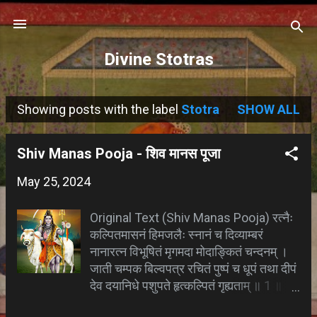
Skip to main content
Divine Stotras
Showing posts with the label
Stotra
SHOW ALL
P
o
Shiv Manas Pooja - शिव मानस पूजा
s
May 25, 2024
t
s
Original Text (Shiv Manas Pooja) रत्नैः
कल्पितमासनं हिमजलैः स्नानं च दिव्याम्बरं
नानारत्न विभूषितं मृगमदा मोदाङ्कितं चन्दनम् ।
जाती चम्पक बिल्वपत्र रचितं पुष्पं च धूपं तथा दीपं
देव दयानिधे पशुपते हृत्कल्पितं गृह्यताम् ॥ 1 ॥
सौवर्णे नवरत्नखण्ड रचिते पात्रे घृतं पायसं भक्ष्यं